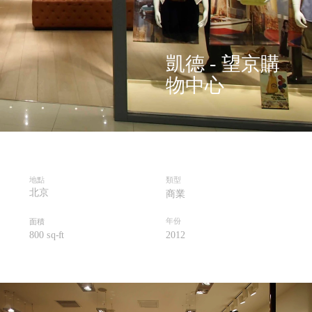
凱德 - 望京購
物中心
地點
類型
北京
商業
年份
面積
800 sq-ft
2012