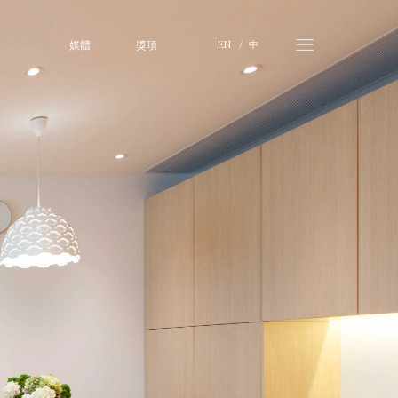
媒體
獎項
中
EN
   /   