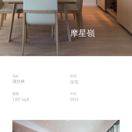
摩星嶺
地點
類型
薄扶林
住宅
年份
面積
1307 
sq-ft
2015