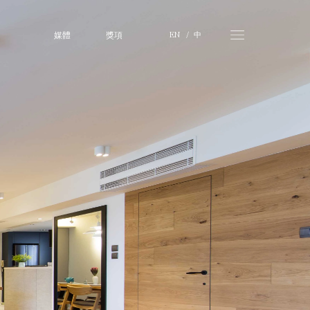
媒體
獎項
中
EN
   /   