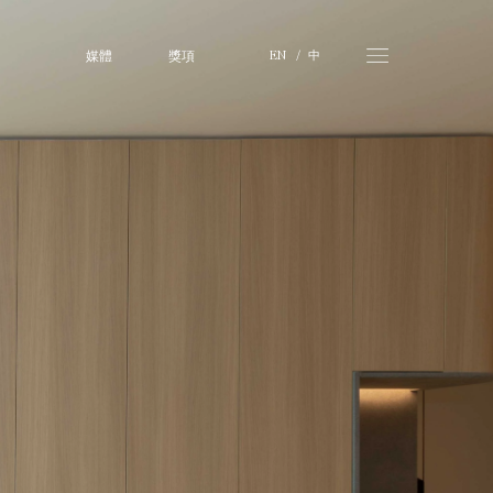
媒體
獎項
中
EN 
  /   