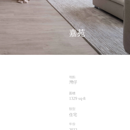
嘉苑
地點
灣仔
面積
1329 sq-
ft
類型
住宅
年份
202
2