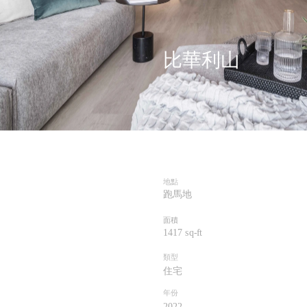
比華利山
地點
跑馬地
面積
1417 sq-ft
類型
住宅
年份
202
2