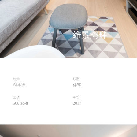
維景灣畔
地點
類型
將軍澳
住宅
年份
面積
660 sq
-ft
201
7