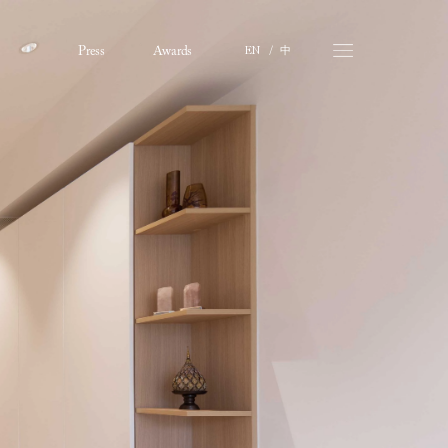
中
Press
Awards
EN   /   