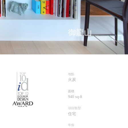
御龍山
地點
火炭
面積
940 sq-f
t
項目類型
住宅
年份